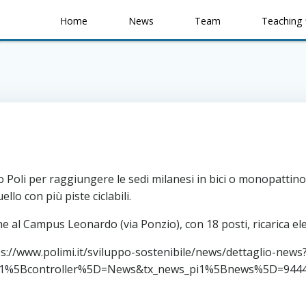
Home
News
Team
Teaching
o Poli per raggiungere le sedi milanesi in bici o monopattino
ello con più piste ciclabili.
e al Campus Leonardo (via Ponzio), con 18 posti, ricarica ele
tps://www.polimi.it/sviluppo-sostenibile/news/dettaglio-news
pi1%5Bcontroller%5D=News&tx_news_pi1%5Bnews%5D=944