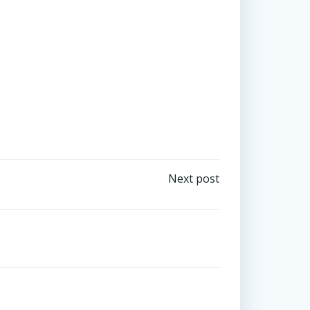
Tweet
by
emset_
Next post