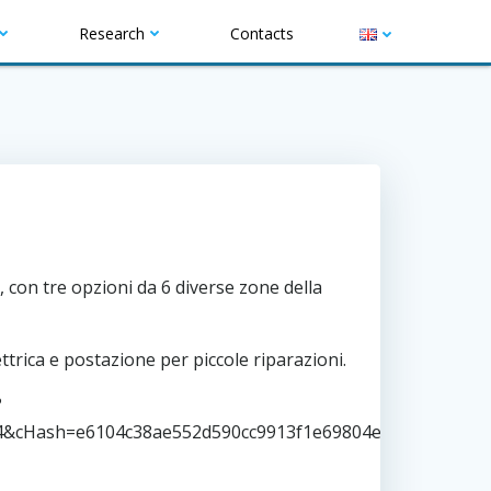
Research
Contacts
T
w
i
, con tre opzioni da 6 diverse zone della
t
t
ttrica e postazione per piccole riparazioni.
e
?
r
4&cHash=e6104c38ae552d590cc9913f1e69804e