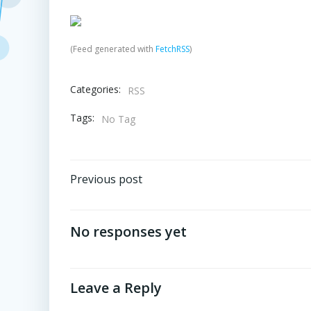
(Feed generated with
FetchRSS
)
Categories:
RSS
Tags:
No Tag
Post
Previous post
navigation
No responses yet
Leave a Reply